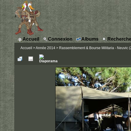
Accueil
Connexion
Albums
Recherche
Accueil
>
Année 2014
>
Rassemblement & Bourse Militaria - Neuvic (2