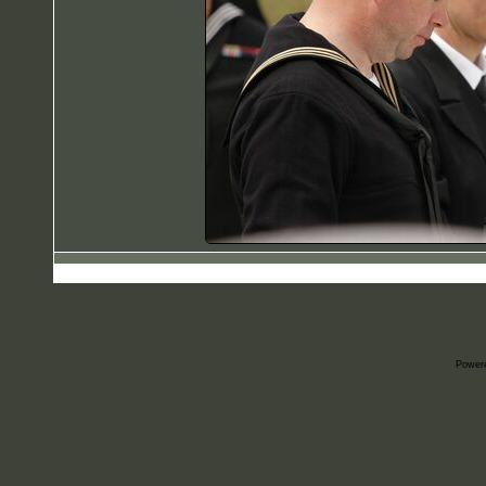
Power