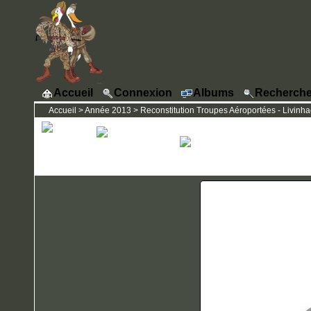
Accueil
Connexion
Albums
Recherche
Accueil
>
Année 2013
>
Reconstitution Troupes Aéroportées - Livinhac