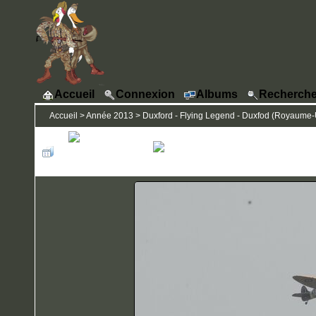
Accueil
Connexion
Albums
Recherche
Accueil
>
Année 2013
>
Duxford - Flying Legend - Duxfod (Royaume-Un