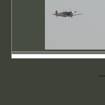
Power