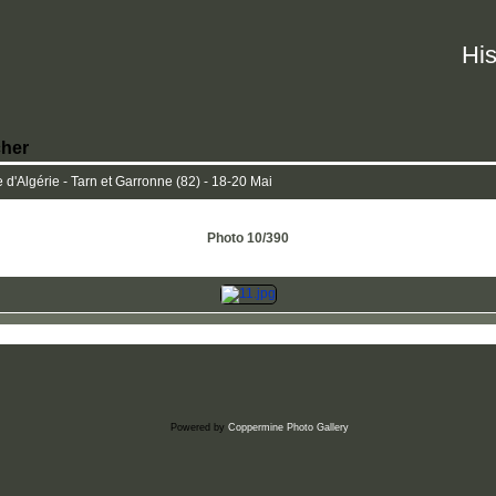
His
her
d'Algérie - Tarn et Garronne (82) - 18-20 Mai
Photo 10/390
Powered by
Coppermine Photo Gallery