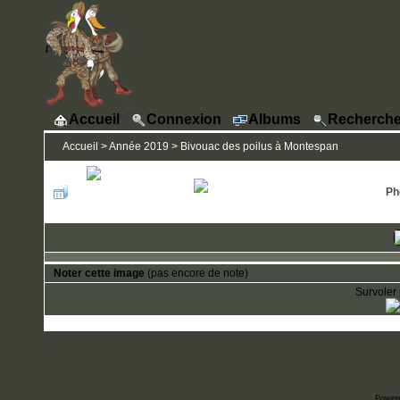
Accueil
Connexion
Albums
Recherche
Accueil
>
Année 2019
>
Bivouac des poilus à Montespan
Ph
Noter cette image
(pas encore de note)
Survoler 
Power