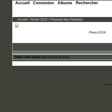
Accueil
Connexion
Albums
Rechercher
Accueil
>
Année 2019
>
Passeurs des Pyrénées
Photo 2/129
Noter cette image
(pas encore de note)
Power