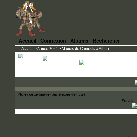
Accueil
Connexion
Albums
Rechercher
Accueil
>
Année 2021
>
Maquis de Campels à Arbon
Noter cette image
(pas encore de note)
Survoler 