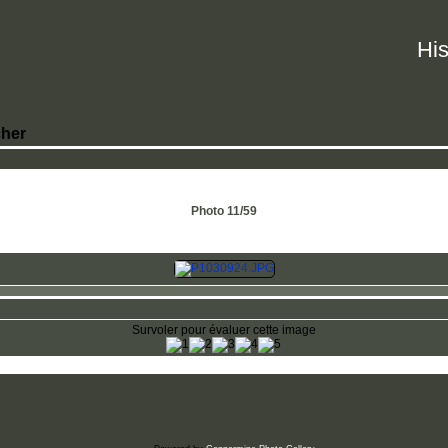
His
her
Photo 11/59
Survoler pour évaluer cette image