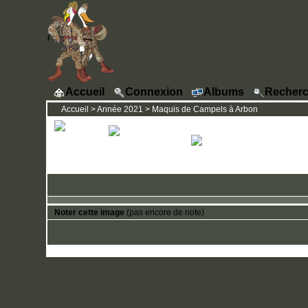
Accueil
Connexion
Albums
Recherc
Accueil
>
Année 2021
>
Maquis de Campels à Arbon
Noter cette image
(pas encore de note)