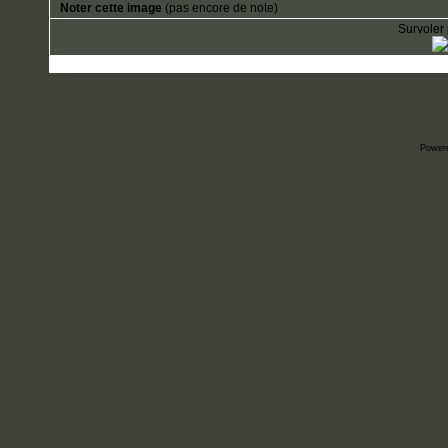
Noter cette image
(pas encore de note)
Survoler 
Power