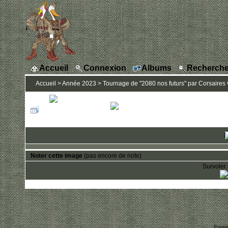
Accueil
Connexion
Albums
Recherche
Accueil
>
Année 2023
>
Tournage de "2080 nos futurs" par Corsaires 
Noter cette image
(pas encore de note)
Survoler 
Power