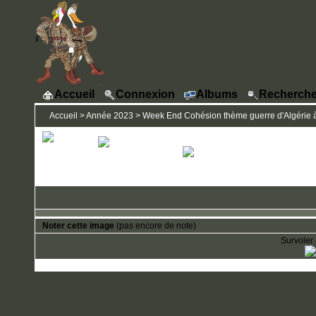
Accueil
Connexion
Albums
Recherche
Accueil
>
Année 2023
>
Week End Cohésion thème guerre d'Algérie à
Noter cette image
(pas encore de note)
Survoler 