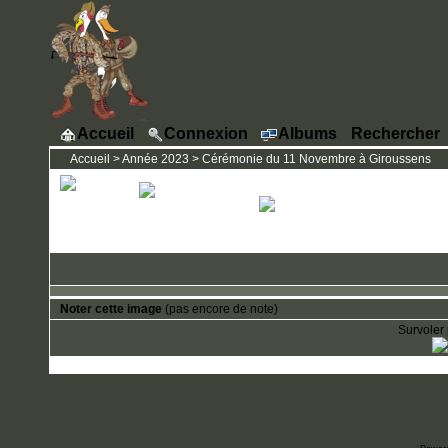
Accueil
Connexion
Albums
Rechercher
Accueil
>
Année 2023
>
Cérémonie du 11 Novembre à Giroussens
Noter cette image
(pas encore de note)
Survoler 