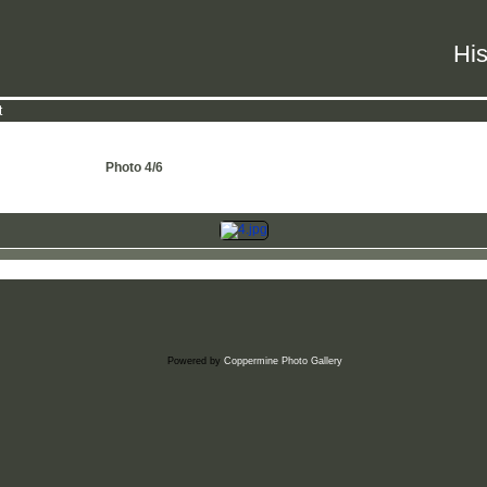
His
t
Photo 4/6
Powered by
Coppermine Photo Gallery