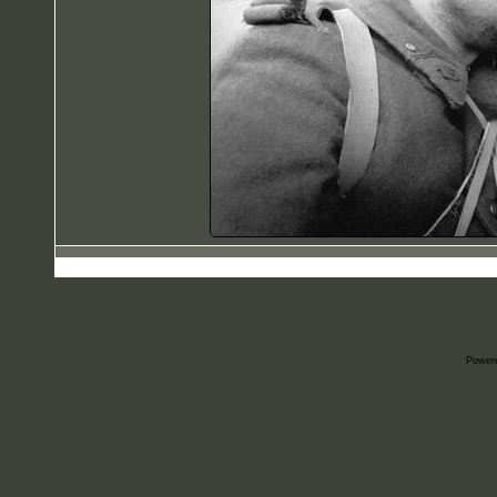
Power