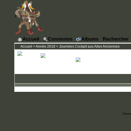
Accueil
Connexion
Albums
Rechercher
Accueil
>
Année 2018
>
Journées Cockpit aux Ailes Anciennes
Power