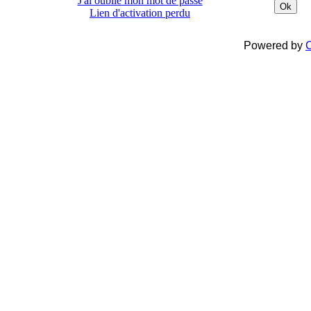
J'ai oublié mon mot de passe
Ok
Lien d'activation perdu
Powered by
C