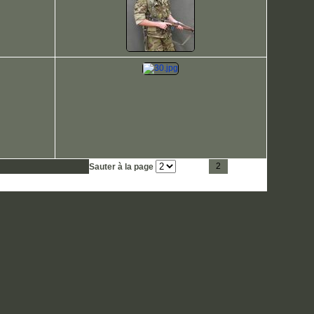
1
2
3
4
Sauter à la page