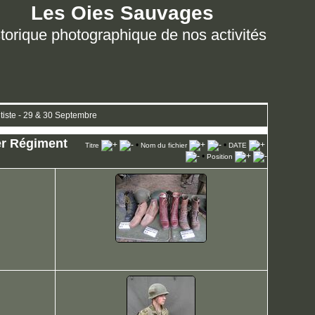
Les Oies Sauvages
torique photographique de nos activités
iste - 29 & 30 Septembre
er Régiment
•
•
Titre
Nom du fichier
DATE
•
Position