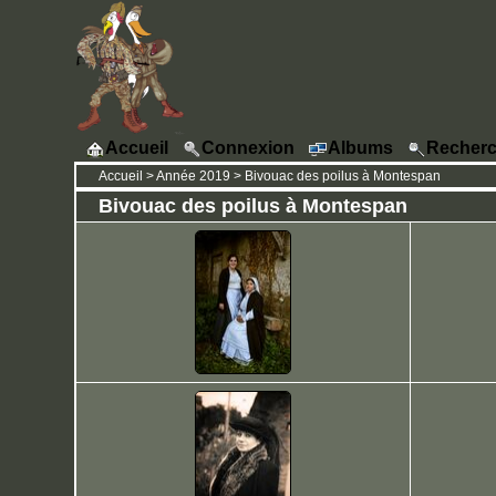
Accueil
Connexion
Albums
Recherc
Accueil
>
Année 2019
>
Bivouac des poilus à Montespan
Bivouac des poilus à Montespan