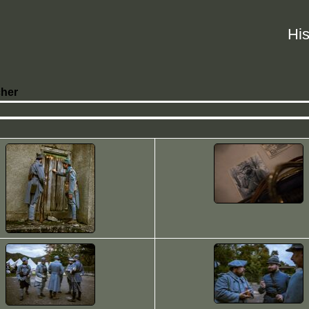
His
her