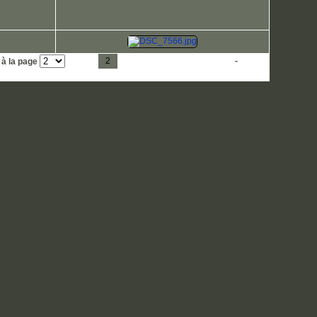
1
2
3
4
5
6
7
8
9
10
11
-
23
 à la page