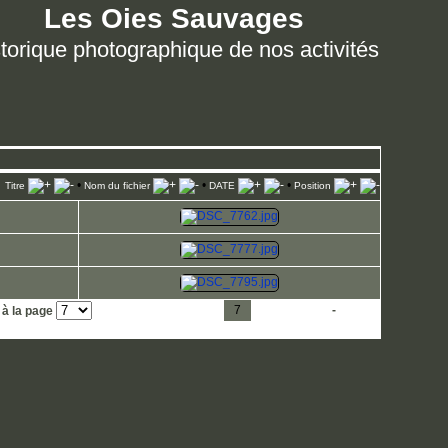
Les Oies Sauvages
torique photographique de nos activités
•
•
•
Titre
Nom du fichier
DATE
Position
1
2
3
4
5
6
7
8
9
10
11
-
23
 à la page