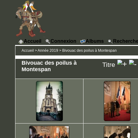
Accueil
Connexion
Albums
Recherche
Accueil
>
Année 2019
>
Bivouac des poilus à Montespan
Bivouac des poilus à
Titre
Montespan