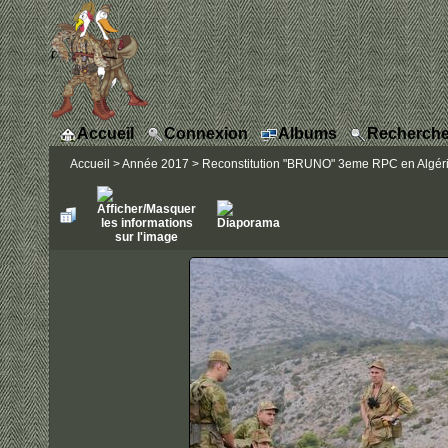
Accueil
Connexion
Albums
Recherche
Accueil
>
Année 2017
>
Reconstitution "BRUNO" 3eme RPC en Algérie