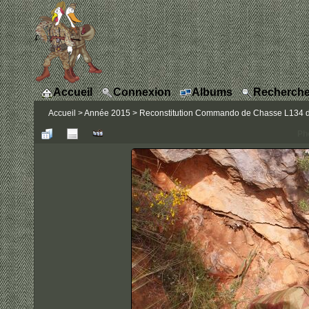
Accueil
Connexion
Albums
Recherche
Accueil
>
Année 2015
>
Reconstitution Commando de Chasse L134 du I
Ph