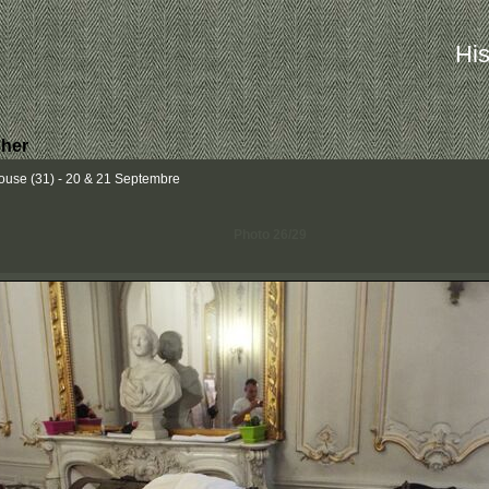
His
her
louse (31) - 20 & 21 Septembre
Photo 26/29