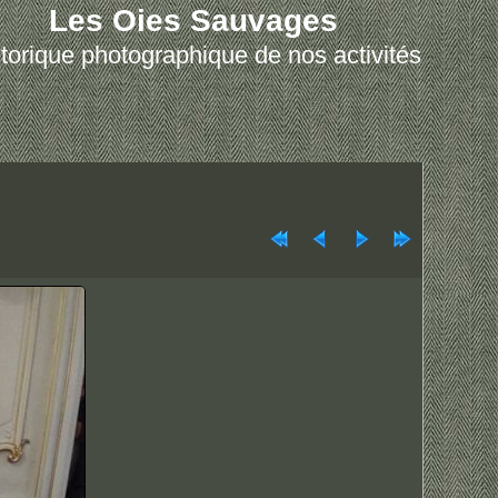
Les Oies Sauvages
torique photographique de nos activités