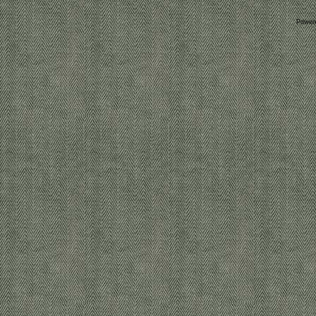
Power