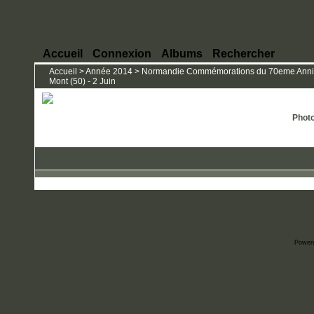
Accueil
Connexion
Albums
Rechercher
Accueil
>
Année 2014
>
Normandie Commémorations du 70eme Anniver
Mont (50) - 2 Juin
Photo
Power