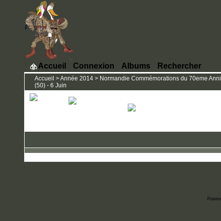
Accueil
Connexion
Albums
Rechercher
Accueil
>
Année 2014
>
Normandie Commémorations du 70eme Annivers
(50) - 6 Juin
Power