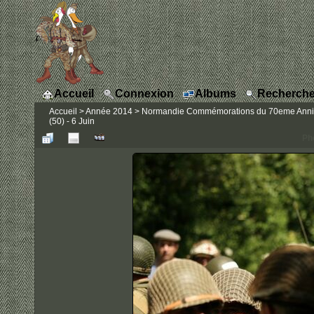
Accueil
Connexion
Albums
Recherche
Accueil
>
Année 2014
>
Normandie Commémorations du 70eme Annivers
(50) - 6 Juin
Ph