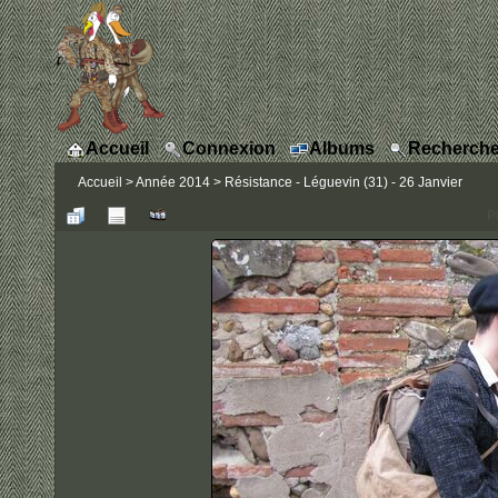
Accueil
Connexion
Albums
Recherche
Accueil
>
Année 2014
>
Résistance - Léguevin (31) - 26 Janvier
P