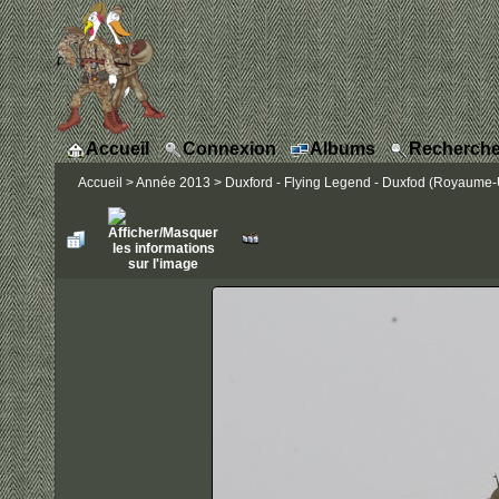
Accueil
Connexion
Albums
Recherche
Accueil
>
Année 2013
>
Duxford - Flying Legend - Duxfod (Royaume-Un