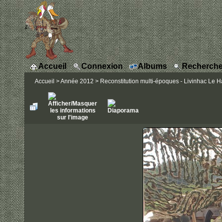
Accueil
Connexion
Albums
Recherche
Accueil
>
Année 2012
>
Reconstitution multi-époques - Livinhac Le Ha