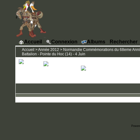
Accueil
Connexion
Albums
Rechercher
Accueil
>
Année 2012
>
Normandie Commémorations du 68eme Anniver
Battalion - Pointe du Hoc (14) - 4 Juin
Power