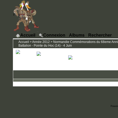
Accueil
Connexion
Albums
Rechercher
Accueil
>
Année 2012
>
Normandie Commémorations du 68eme Anniver
Battalion - Pointe du Hoc (14) - 4 Juin
Power