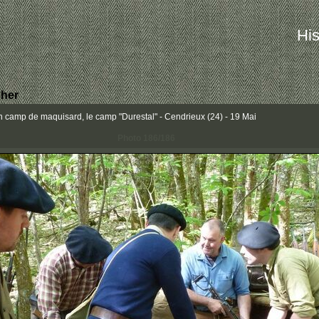
His
her
 camp de maquisard, le camp "Durestal" - Cendrieux (24) - 19 Mai
Photo 186/186