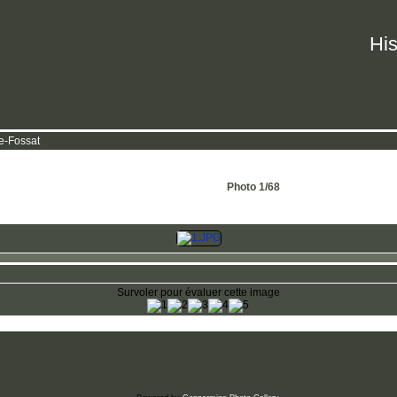
His
e-Fossat
Photo 1/68
Survoler pour évaluer cette image