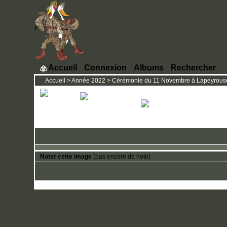
Accueil
Connexion
Albums
Rechercher
Accueil
>
Année 2022
>
Cérémonie du 11 Novembre à Lapeyrous
Noter cette image
(pas encore de note)