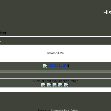
His
her
t
Photo 11/24
Survoler pour évaluer cette image
Powered by
Coppermine Photo Gallery