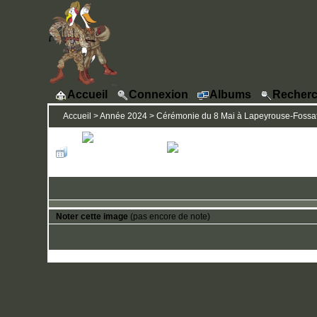
Accueil
Connexion
Albums
Recherc
Accueil
>
Année 2024
>
Cérémonie du 8 Mai à Lapeyrouse-Fossa
Noter cette image
(pas encore de note)