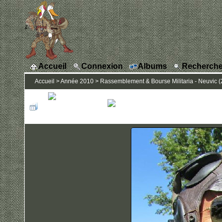
Accueil
Connexion
Albums
Recherche
Accueil
>
Année 2010
>
Rassemblement & Bourse Militaria - Neuvic (24