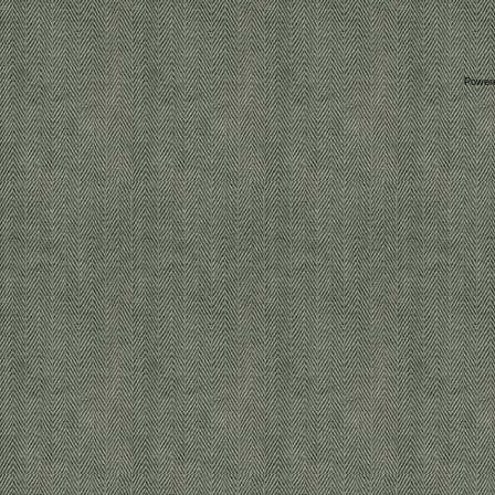
Power