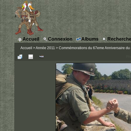
Accueil
Connexion
Albums
Recherche
Accueil
>
Année 2011
>
Commémorations du 67eme Anniversaire du 
Ph