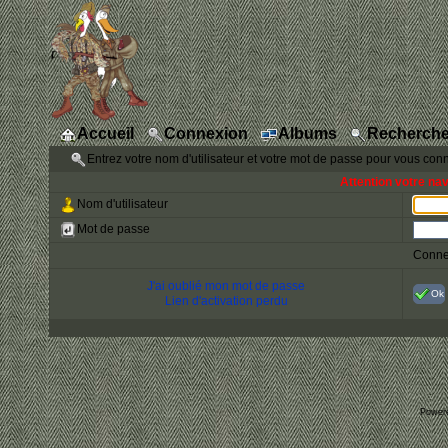
Accueil
Connexion
Albums
Recherche
Entrez votre nom d'utilisateur et votre mot de passe pour vous con
Attention votre na
Nom d'utilisateur
Mot de passe
Conne
J'ai oublié mon mot de passe
Ok
Lien d'activation perdu
Power