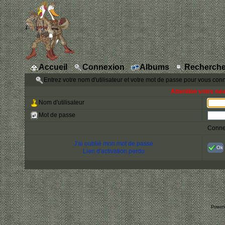
Accueil
Connexion
Albums
Recherche
Entrez votre nom d'utilisateur et votre mot de passe pour vous con
Attention votre na
Nom d'utilisateur
Mot de passe
Conne
J'ai oublié mon mot de passe
Ok
Lien d'activation perdu
Power