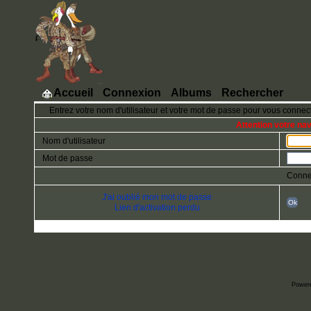
Accueil
Connexion
Albums
Rechercher
Entrez votre nom d'utilisateur et votre mot de passe pour vous connec
Attention votre na
Nom d'utilisateur
Mot de passe
Conne
J'ai oublié mon mot de passe
Ok
Lien d'activation perdu
Power