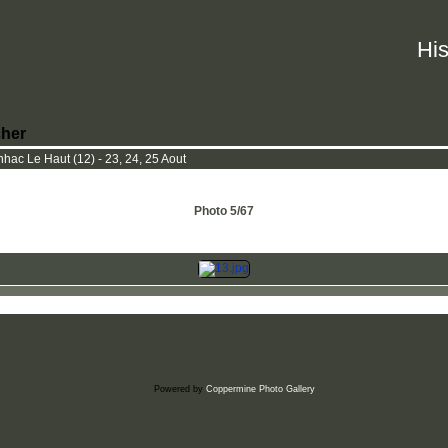
His
her
nhac Le Haut (12) - 23, 24, 25 Aout
Photo 5/67
Powered by
Coppermine Photo Gallery