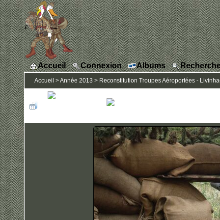
Accueil
Connexion
Albums
Recherche
Accueil
>
Année 2013
>
Reconstitution Troupes Aéroportées - Livinhac