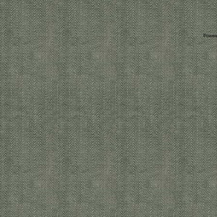
Power