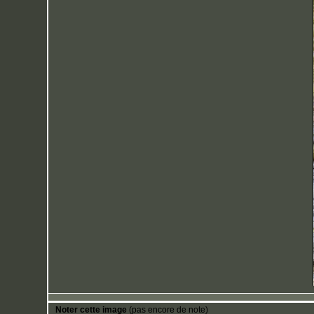
Noter cette image
(pas encore de note)