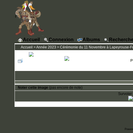
Accueil
Connexion
Albums
Recherche
Accueil
>
Année 2023
>
Cérémonie du 11 Novembre à Lapeyrouse-F
P
Noter cette image
(pas encore de note)
Survoler 
Power