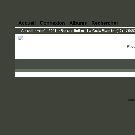
Accueil
Connexion
Albums
Rechercher
Accueil
>
Année 2011
>
Reconstitution - La Croix Blanche (47) - 29/3
Phot
Power