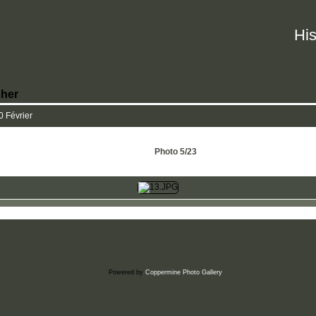
His
her
0 Février
Photo 5/23
Powered by
Coppermine Photo Gallery