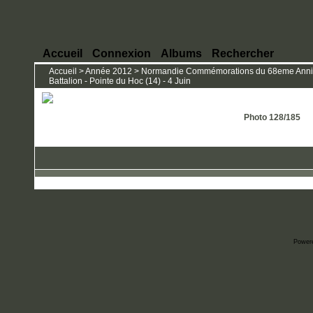
Accueil
Connexion
Albums
Rechercher
Accueil
>
Année 2012
>
Normandie Commémorations du 68eme Anniver
Battalion - Pointe du Hoc (14) - 4 Juin
Photo 128/185
Power