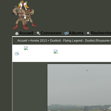
Accueil
Connexion
Albums
Recherche
Accueil
>
Année 2013
>
Duxford - Flying Legend - Duxfod (Royaume-Un